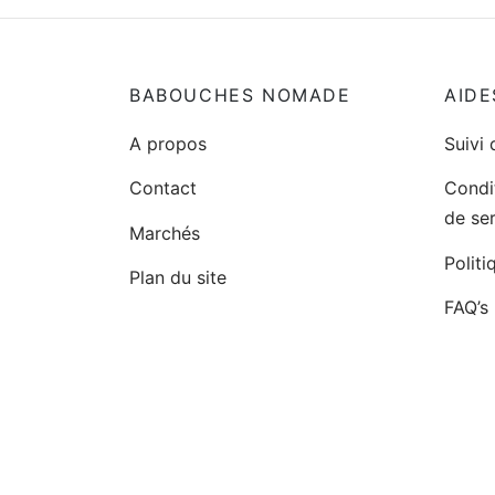
produit
a
plusieurs
BABOUCHES NOMADE
AIDE
variations.
A propos
Suivi
Les
options
Contact
Condi
peuvent
de se
Marchés
être
Politi
choisies
Plan du site
sur
FAQ’s
la
page
du
produit