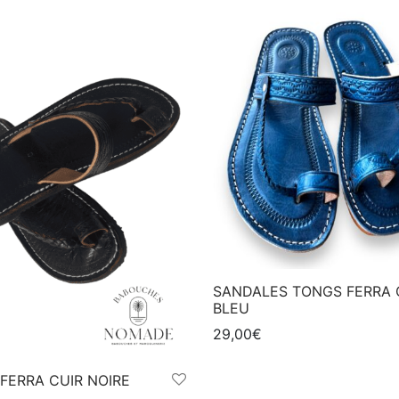
SANDALES TONGS FERRA 
BLEU
29,00
€
Ce
Choix des options
produit
FERRA CUIR NOIRE