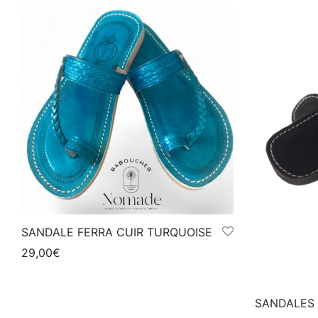
SANDALE FERRA CUIR TURQUOISE
29,00
€
Ce
Choix des options
produit
SANDALES 
a