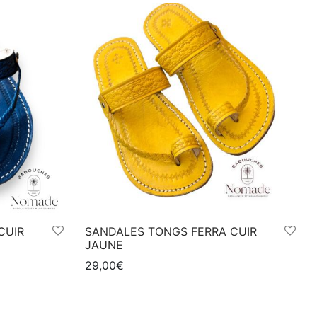
CUIR
SANDALES TONGS FERRA CUIR
JAUNE
29,00
€
Ce
Choix des options
produit