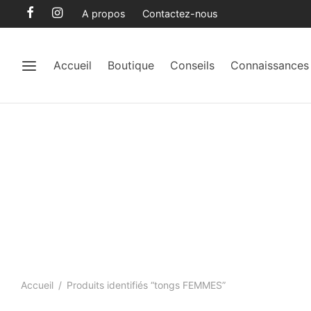
A propos
Contactez-nous
Accueil
Boutique
Conseils
Connaissances
Accueil
/
Produits identifiés “tongs FEMMES”