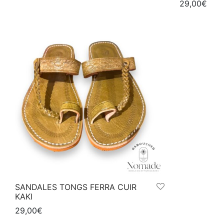
29,00
€
plusieurs
Choix des o
variations.
Les
options
peuvent
être
choisies
sur
la
page
du
produit
SANDALES TONGS FERRA CUIR
KAKI
29,00
€
Ce
Choix des options